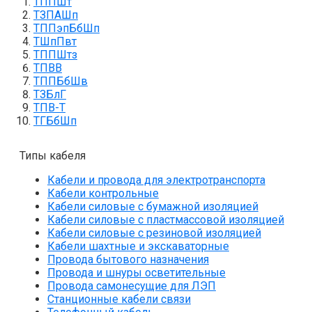
ТППШт
ТЗПАШп
ТППэпБбШп
ТШпПвт
ТППШтз
ТПВВ
ТППБбШв
ТЗБлГ
ТПВ-Т
ТГБбШп
Типы кабеля
Кабели и провода для электротранспорта
Кабели контрольные
Кабели силовые с бумажной изоляцией
Кабели силовые с пластмассовой изоляцией
Кабели силовые с резиновой изоляцией
Кабели шахтные и экскаваторные
Провода бытового назначения
Провода и шнуры осветительные
Провода самонесущие для ЛЭП
Станционные кабели связи