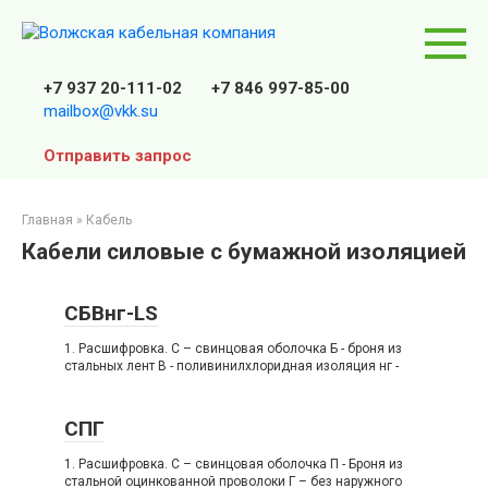
Перейти
к
контенту
+7 937 20-111-02
+7 846 997-85-00
mailbox@vkk.su
Отправить запрос
Главная
»
Кабель
Кабели силовые с бумажной изоляцией
СБВнг-LS
1. Расшифровка. C – свинцовая оболочка Б - броня из
стальных лент В - поливинилхлоридная изоляция нг -
СПГ
1. Расшифровка. C – свинцовая оболочка П - Броня из
стальной оцинкованной проволоки Г – без наружного